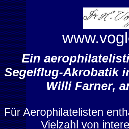
www.vogl
Ein aerophilatelis
Segelflug-Akrobatik i
Willi Farner
,
a
Für Aerophilatelisten enth
Vielzahl von inter