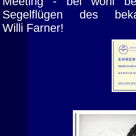
Meeting - bei wohl be
Segelflügen des be
Willi Farner!